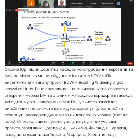
Оксана Юрчишин, доцентка кафедри конструювання верстатів та
машин Механіко-машинобудівного інституту НТУУ «КПІ»,
висвітлила для загалу проєкт BOWI – Boosting Widening Digital
Innovation Hubs. Вона зауважила, що ключовою метою проєкту є
створення мережі DIH та сталих міжнародних коридорів взаємодії,
які підтримують колаборацію між DIH, у яких технології для
виробничих підприємств ще не дуже розвинуті (proto hubs) та
розвинуті, високодосвідченими у цих технологіях хабами (mature
hubs). Спікерка закцентувала увагу, що до діючих учасиків
проєкту, серед яких Нідерланди, Німеччина, Фінляндія, Норвегія,
нещодавно доєдналися Україна, Угорщина, Хорватія тощо.