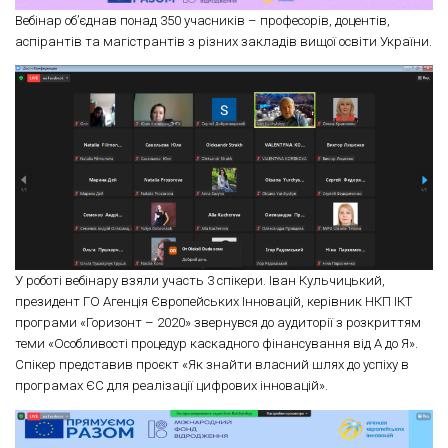
Вебінар об’єднав понад 350 учасників – професорів, доцентів,
аспірантів та магістрантів з різних закладів вищої освіти України.
У роботі вебінару взяли участь 3 спікери. Іван Кульчицький,
президент ГО Агенція Європейських Інновацій, керівник НКП ІКТ
програми «Горизонт – 2020» звернувся до аудиторії з розкриттям
теми «Особливості процедур каскадного фінансування від А до Я».
Спікер представив проєкт «Як знайти власний шлях до успіху в
програмах ЄС для реалізації цифрових інновацій».