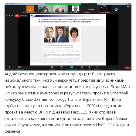
Андрій Семенов, доктор технічних наук, доцент Вінницького
національного технічного університету, представив учасниками
вебінару тему «Каскадне фінансування – історія успіху в Smart4All».
Спікер ознайомив аудиторію із результатами проєктів Smart4All
конкурсу Cross-domain Technology Transfer Experiment (CTTE) на
здобуття гранту за програмою «Горизонт – 2020» і представив
проєкт за участю ВНТУ під назвою FlexCLEC, який отримав
схвалення на каскадне фінансування за рішенням Європейської
комісії. Зауважимо, що одним із авторів проєкту FlexCLEC є Андрій
Семенов.