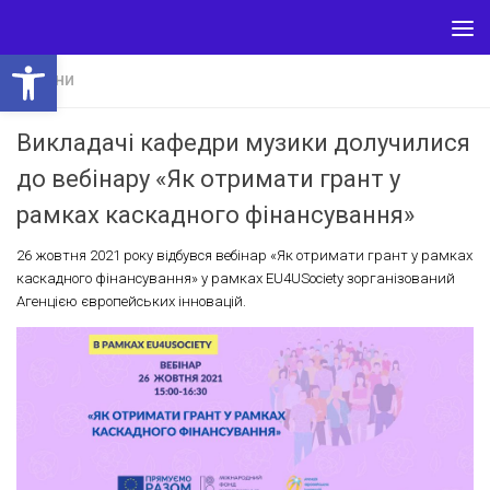
Skip to content
Відкрити Панель інструментів
НОВИНИ
Викладачі кафедри музики долучилися
до вебінару «Як отримати грант у
рамках каскадного фінансування»
26 жовтня 2021 року відбувся вебінар «Як отримати грант у рамках
каскадного фінансування» у рамках EU4USociety зорганізований
Агенцією європейських інновацій.