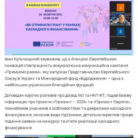
Іван Кульчицький зауважив, що з Агенцією Європейських
Інновацій співпрацюють всеукраїнська комунікаційна кампанія
«Прямуємо разом», яку запускає Представництво Європейського
Союзу в Україні та Міжнародний фонд «Відродження» – одна з
найбільших українських благодійних фундацій.
Доповідач коротко розповів про досвід АЄІ та НКП ІКТ, подав базову
інформацію про проєкти «Горизонт – 2020» та «Горизонт Європа»,
познайомив учасників з особливостями та джерелами каскадного
фінансування, означив види підтримки, детально окреслив процес
подання заявки на конкурси та етапи реалізації каскадного
фінансування.